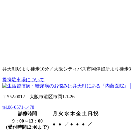
弁天町駅より徒歩10分／大阪シティバス市岡停留所より徒歩
提携駐車場について
〒552-0012 大阪市港区市岡1-1-26
tel.06-6571-1478
診療時間
月
火
水
木
金
土
日/祝
9：00～13：00
／
／
●
●
●
●
●
（受付時間12:40まで）