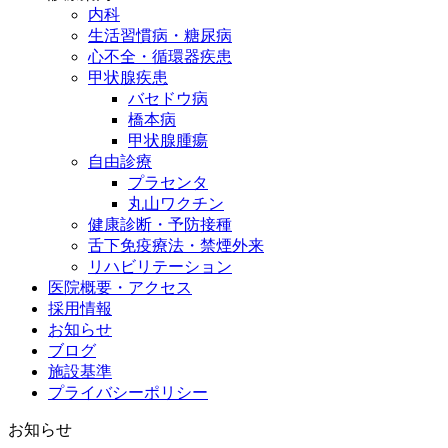
内科
生活習慣病・糖尿病
心不全・循環器疾患
甲状腺疾患
バセドウ病
橋本病
甲状腺腫瘍
自由診療
プラセンタ
丸山ワクチン
健康診断・予防接種
舌下免疫療法・禁煙外来
リハビリテーション
医院概要・アクセス
採用情報
お知らせ
ブログ
施設基準
プライバシーポリシー
お知らせ