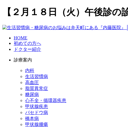
【２月１８日（火）午後診の
HOME
初めての方へ
ドクター紹介
診療案内
内科
生活習慣病
高血圧
脂質異常症
糖尿病
心不全・循環器疾患
甲状腺疾患
バセドウ病
橋本病
甲状腺腫瘍