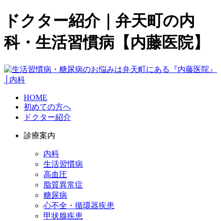
ドクター紹介｜弁天町の内
科・生活習慣病【内藤医院】
HOME
初めての方へ
ドクター紹介
診療案内
内科
生活習慣病
高血圧
脂質異常症
糖尿病
心不全・循環器疾患
甲状腺疾患