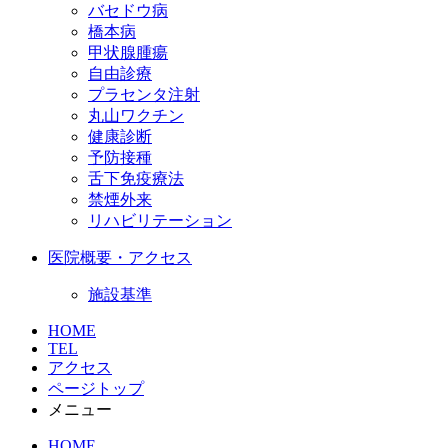
バセドウ病
橋本病
甲状腺腫瘍
自由診療
プラセンタ注射
丸山ワクチン
健康診断
予防接種
舌下免疫療法
禁煙外来
リハビリテーション
医院概要・アクセス
施設基準
HOME
TEL
アクセス
ページトップ
メニュー
HOME