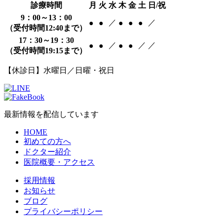
診療時間
月
火
水
木
金
土
日/祝
9：00～13：00
／
／
●
●
●
●
●
（受付時間12:40まで）
17：30～19：30
／
／
／
●
●
●
●
（受付時間19:15まで）
【休診日】水曜日／日曜・祝日
最新情報を配信しています
HOME
初めての方へ
ドクター紹介
医院概要・アクセス
採用情報
お知らせ
ブログ
プライバシーポリシー