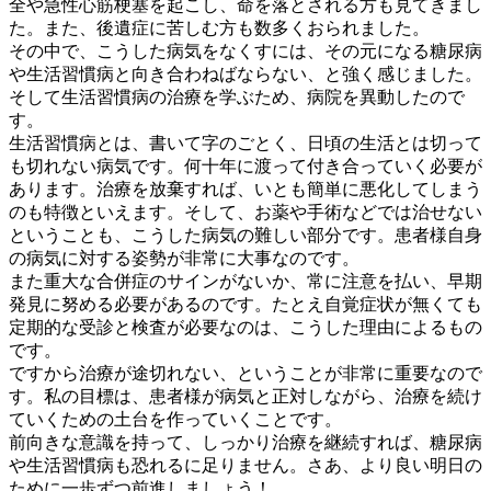
全や急性心筋梗塞を起こし、命を落とされる方も見てきまし
た。また、後遺症に苦しむ方も数多くおられました。
その中で、こうした病気をなくすには、その元になる糖尿病
や生活習慣病と向き合わねばならない、と強く感じました。
そして生活習慣病の治療を学ぶため、病院を異動したので
す。
生活習慣病とは、書いて字のごとく、日頃の生活とは切って
も切れない病気です。何十年に渡って付き合っていく必要が
あります。
治療を放棄すれば、いとも簡単に悪化してしまう
のも特徴といえます。そして、お薬や手術などでは治せない
ということも、こうした病気の難しい部分です。患者様自身
の病気に対する姿勢が非常に大事なのです。
また重大な合併症のサインがないか、常に注意を払い、早期
発見に努める必要があるのです。
たとえ自覚症状が無くても
定期的な受診と検査が必要
なのは、こうした理由によるもの
です。
ですから
治療が途切れない、ということが非常に重要
なので
す。私の目標は、患者様が病気と正対しながら、治療を続け
ていくための土台を作っていくことです。
前向きな意識を持って、しっかり治療を継続すれば、糖尿病
や生活習慣病も恐れるに足りません。さあ、より良い明日の
ために一歩ずつ前進しましょう！