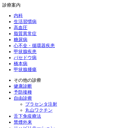
診療案内
内科
生活習慣病
高血圧
脂質異常症
糖尿病
心不全・循環器疾患
甲状腺疾患
バセドウ病
橋本病
甲状腺腫瘍
その他の診療
健康診断
予防接種
自由診療
プラセンタ注射
丸山ワクチン
舌下免疫療法
禁煙外来