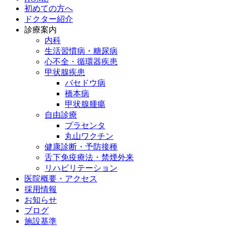
初めての方へ
ドクター紹介
診療案内
内科
生活習慣病・糖尿病
心不全・循環器疾患
甲状腺疾患
バセドウ病
橋本病
甲状腺腫瘍
自由診療
プラセンタ
丸山ワクチン
健康診断・予防接種
舌下免疫療法・禁煙外来
リハビリテーション
医院概要・アクセス
採用情報
お知らせ
ブログ
施設基準